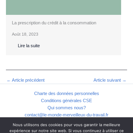
La prescription du crédit à la consommation
Août 18, 2023
Lire la suite
←
Article précédent
Article suivant
→
Charte des données personnelles
Conditions générales CSE
Qui sommes nous?
contact@le-monde-merveilleux-du-travail.fr
Nous utilisons des cookies pour vous garantir la meilleure
Copyright © 2026 LegalTravail | Propulsé par
Thème WordPress
expérience sur notre site web. Si vous continuez à utiliser ce
Astra