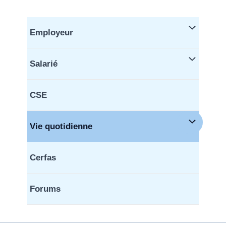
Aller
au
contenu
Employeur
Salarié
CSE
Vie quotidienne
Cerfas
Forums